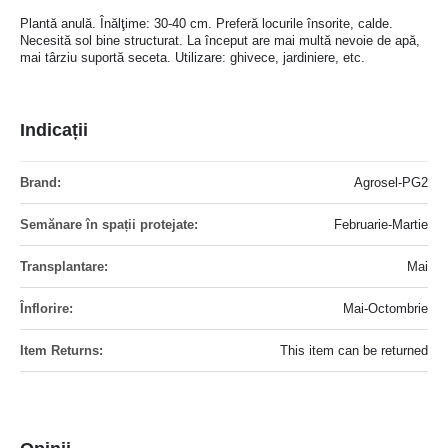
Plantă anulă. Înălţime: 30-40 cm. Preferă locurile însorite, calde.
Necesită sol bine structurat. La început are mai multă nevoie de apă,
mai târziu suportă seceta. Utilizare: ghivece, jardiniere, etc.
Indicații
Mai
Agrosel-PG2
multe
informatii
Februarie-Martie
Mai
Mai-Octombrie
This item can be returned