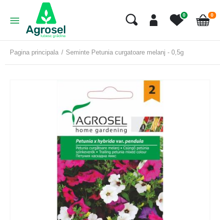
art
0
0
Cart
Pagina principala
Seminte Petunia curgatoare melanj - 0,5g