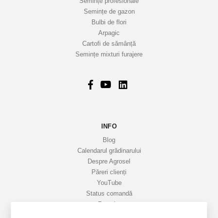
Semințe profesionale
t
Semințe de gazon
r
Bulbi de flori
Arpagic
e
Cartofi de sămânță
i
Semințe mixturi furajere
n
f
o
r
m
a
INFO
t
i
Blog
v
Calendarul grădinarului
Despre Agrosel
e
Păreri clienți
YouTube
Status comandă
Favorite
Cariere