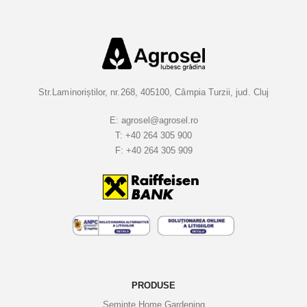
i
-
v
a
l
a
Str.Laminoriștilor, nr.268, 405100, Câmpia Turzii, jud. Cluj
B
u
E:
agrosel@agrosel.ro
T:
+40 264 305 900
l
F:
+40 264 305 909
e
t
i
n
e
l
e
n
o
PRODUSE
a
Semințe Home Gardening