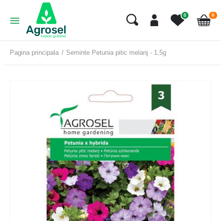
art
0
0
Cart
Pagina principala
Seminte Petunia pitic melanj - 1,5g