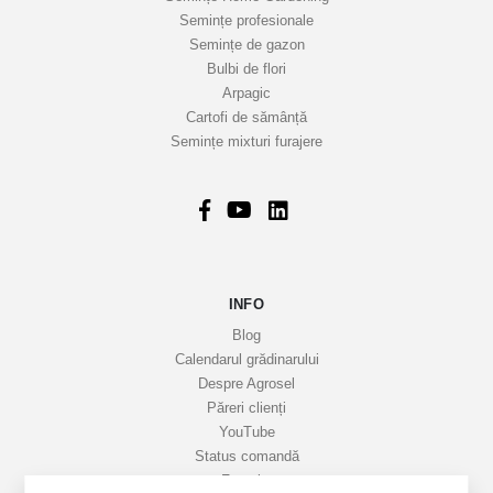
s
Semințe profesionale
t
Semințe de gazon
r
Bulbi de flori
Arpagic
e
Cartofi de sămânță
i
Semințe mixturi furajere
n
f
o
r
m
a
INFO
t
i
Blog
v
Calendarul grădinarului
Despre Agrosel
e
Păreri clienți
YouTube
Status comandă
Favorite