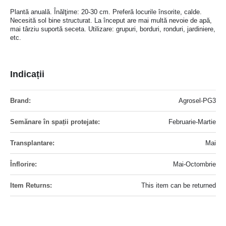
Plantă anuală. Înălţime: 20-30 cm. Preferă locurile însorite, calde.
Necesită sol bine structurat. La început are mai multă nevoie de apă,
mai târziu suportă seceta. Utilizare: grupuri, borduri, ronduri, jardiniere,
etc.
Indicații
Mai
Agrosel-PG3
multe
informatii
Februarie-Martie
Mai
Mai-Octombrie
This item can be returned