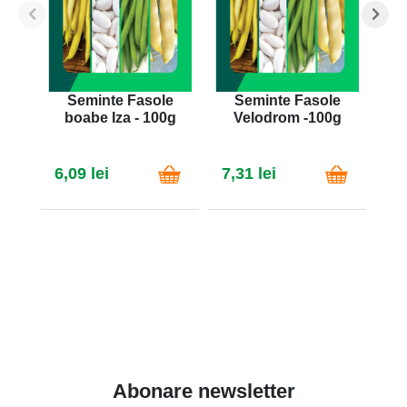
Seminte Fasole
Seminte Fasole
S
boabe Iza - 100g
Velodrom -100g
Bu
6,09 lei
7,31 lei
7,
Abonare newsletter