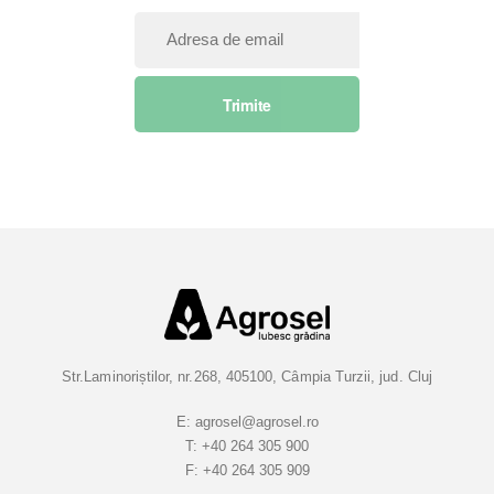
I
n
s
Trimite
c
r
i
e
t
i
-
v
a
l
a
Str.Laminoriștilor, nr.268, 405100, Câmpia Turzii, jud. Cluj
B
u
E:
agrosel@agrosel.ro
T:
+40 264 305 900
l
F:
+40 264 305 909
e