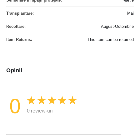
Martie
Mai
August-Octombrie
This item can be returned
Opinii
0
0 review-uri