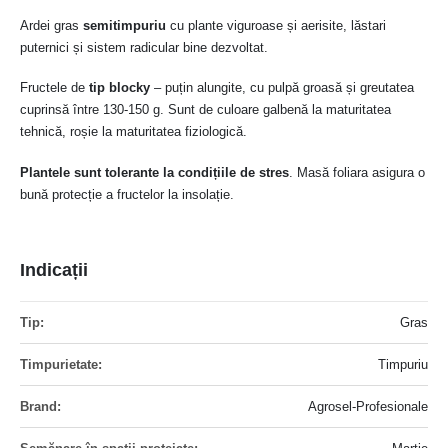
Ardei gras
semitimpuriu
cu plante viguroase și aerisite, lăstari
puternici și sistem radicular bine dezvoltat.
Fructele de
tip blocky
– puțin alungite, cu pulpă groasă și greutatea
cuprinsă între 130-150 g. Sunt de culoare galbenă la maturitatea
tehnică, roșie la maturitatea fiziologică.
Plantele sunt tolerante la condițiile de stres
. Masă foliara asigura o
bună protecție a fructelor la insolație.
Indicații
Mai
Gras
multe
informatii
Timpuriu
Agrosel-Profesionale