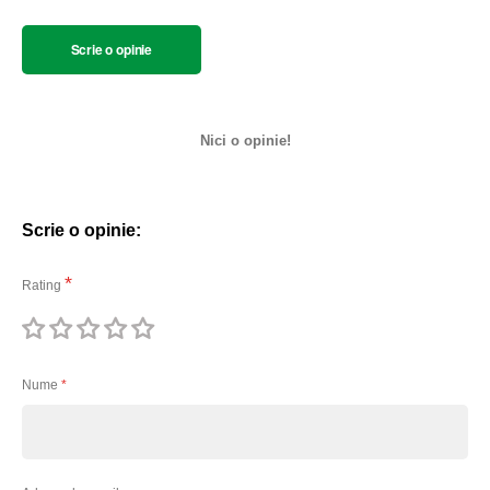
Scrie o opinie
Nici o opinie!
Scrie o opinie:
Rating
1
2
3
4
5
stea
stele
stele
stele
stele
Nume