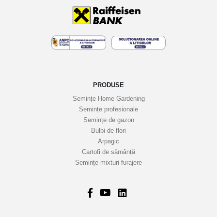
t
i
n
e
l
e
n
o
PRODUSE
a
Semințe Home Gardening
s
Semințe profesionale
t
Semințe de gazon
r
Bulbi de flori
Arpagic
e
Cartofi de sămânță
i
Semințe mixturi furajere
n
f
o
r
m