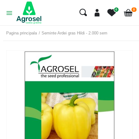
art
0
0
Cart
Pagina principala
Seminte Ardei gras Hildi - 2.000 sem