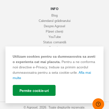
a
INFO
t
i
Blog
v
Calendarul grădinarului
Despre Agrosel
e
Păreri clienți
YouTube
Status comandă
Favorite
Cariere
Utilizam cookies pentru ca dumneavostra sa aveti
Livrare
o experienta cat mai placuta.
Pentru a ne conforma
Cum cumpăr
noii directive e-Privacy, trebuie sa primim acordul
Termeni si Condiții
dumneavosatra pentru a seta cookie-urile.
Afla mai
Protecția datelor
multe
ANPC - SAL
ANPC
Permite cookie-uri
SOL
© Agrosel, 2026. Toate drepturile rezervate.