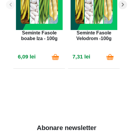
Seminte Fasole
Seminte Fasole
S
boabe Iza - 100g
Velodrom -100g
Bu
6,09 lei
7,31 lei
7,
Abonare newsletter