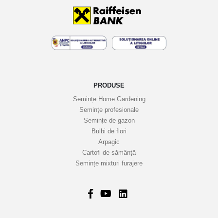
t
i
n
e
l
e
n
o
PRODUSE
a
Semințe Home Gardening
s
Semințe profesionale
t
Semințe de gazon
r
Bulbi de flori
Arpagic
e
Cartofi de sămânță
i
Semințe mixturi furajere
n
f
o
r
m