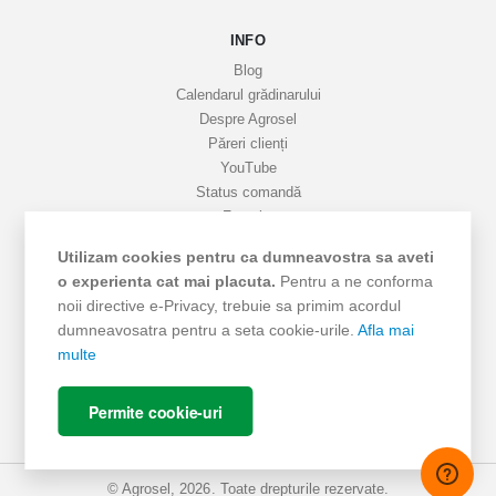
a
INFO
t
i
Blog
v
Calendarul grădinarului
Despre Agrosel
e
Păreri clienți
YouTube
Status comandă
Favorite
Cariere
Utilizam cookies pentru ca dumneavostra sa aveti
Livrare
o experienta cat mai placuta.
Pentru a ne conforma
Cum cumpăr
noii directive e-Privacy, trebuie sa primim acordul
Termeni si Condiții
dumneavosatra pentru a seta cookie-urile.
Afla mai
Protecția datelor
multe
ANPC - SAL
ANPC
Permite cookie-uri
SOL
© Agrosel, 2026. Toate drepturile rezervate.