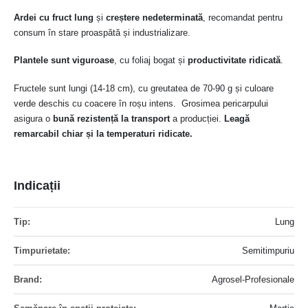
Ardei cu fruct lung
și
creștere nedeterminată
, recomandat pentru
consum în stare proaspătă și industrializare.
Plantele sunt viguroase
, cu foliaj bogat și
productivitate ridicată
.
Fructele sunt lungi (14-18 cm), cu greutatea de 70-90 g și culoare
verde deschis cu coacere în roșu intens. Grosimea pericarpului
asigura o
bună rezistență la transport
a producției.
Leagă
remarcabil chiar și la temperaturi ridicate.
Indicații
Mai
Lung
multe
informatii
Semitimpuriu
Agrosel-Profesionale