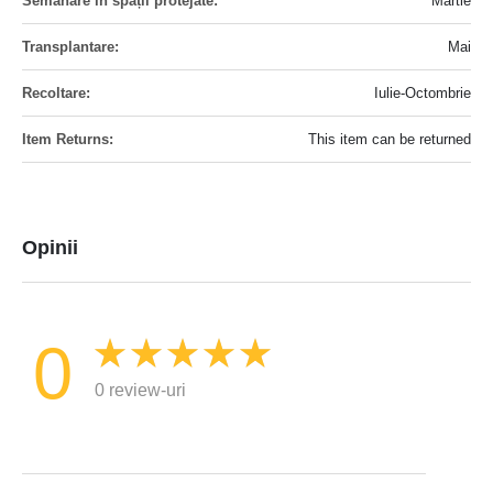
Martie
Mai
Iulie-Octombrie
This item can be returned
Opinii
0
0 review-uri