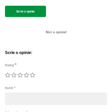
Scrie o opinie
Nici o opinie!
Scrie o opinie:
Rating
1
2
3
4
5
stea
stele
stele
stele
stele
Nume