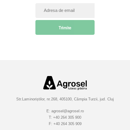
I
n
s
Trimite
c
r
i
e
t
i
-
v
a
l
a
Str.Laminoriștilor, nr.268, 405100, Câmpia Turzii, jud. Cluj
B
u
E:
agrosel@agrosel.ro
T:
+40 264 305 900
l
F:
+40 264 305 909
e