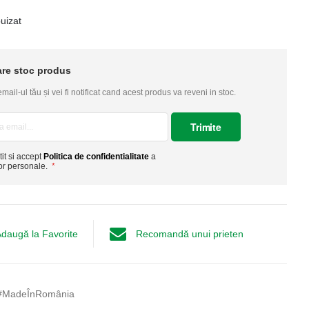
uizat
are stoc produs
ail-ul tău și vei fi notificat cand acest produs va reveni in stoc.
Trimite
tit si accept
Politica de confidentialitate
a
or personale.
daugă la Favorite
Recomandă unui prieten
#MadeÎnRomânia