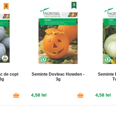
c de copt
Seminte Dovleac Howden -
Seminte 
3g
3g
T
4,58 lei
4,58 lei