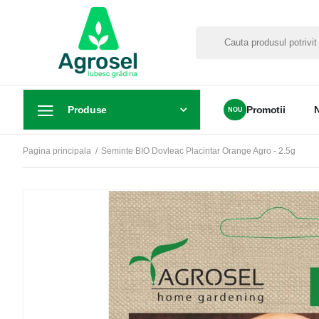
Produse
Promotii
Pagina principala
Seminte BIO Dovleac Placintar Orange Agro - 2.5g