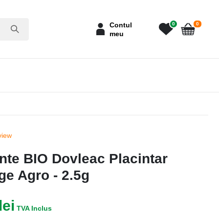
articole
Contul
0
0
meu
Cart
view
nte BIO Dovleac Placintar
e Agro - 2.5g
lei