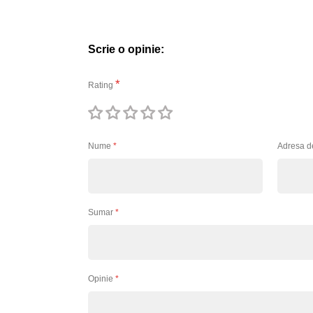
Scrie o opinie:
Rating
1
2
3
4
5
stea
stele
stele
stele
stele
Nume
Adresa d
Sumar
Opinie