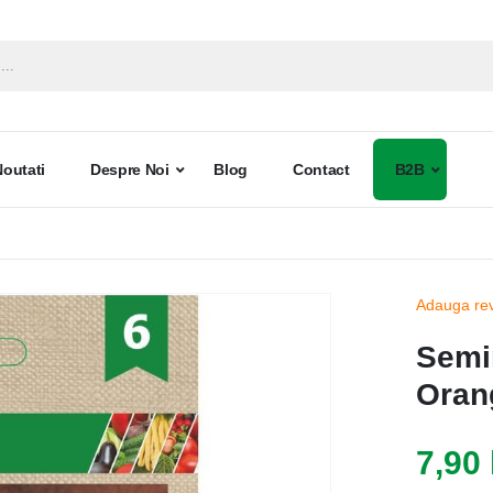
Noutati
Despre Noi
Blog
Contact
B2B
Adauga re
Semi
Orang
7,90 