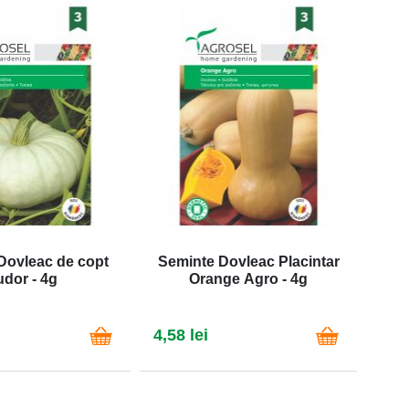
Dovleac de copt
Seminte Dovleac Placintar
udor - 4g
Orange Agro - 4g
4,58 lei