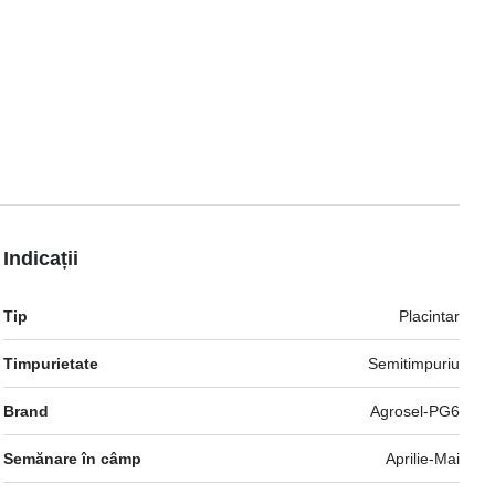
Indicații
Mai
Tip
Placintar
multe
informatii
Timpurietate
Semitimpuriu
Brand
Agrosel-PG6
Semănare în câmp
Aprilie-Mai