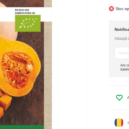
Stoc ep
Notific
Adaugă em
Am ci
datel
A