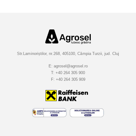
e
t
i
-
v
a
l
a
Str.Laminoriștilor, nr.268, 405100, Câmpia Turzii, jud. Cluj
B
u
E:
agrosel@agrosel.ro
T:
+40 264 305 900
l
F:
+40 264 305 909
e
t
i
n
e
l
e
n