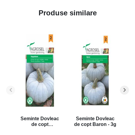
Produse similare
Seminte Dovleac
Seminte Dovleac
S
de copt
de copt Baron - 3g
de
Nagydobosi - 3g