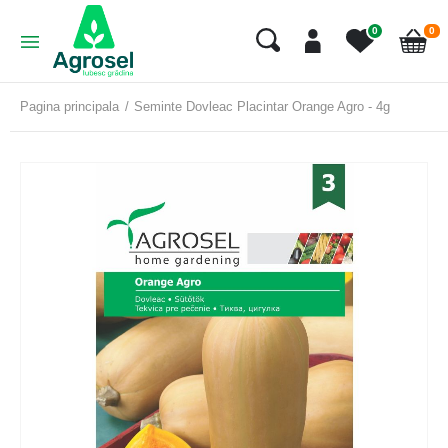
art
0
0
Cart
Pagina principala
Seminte Dovleac Placintar Orange Agro - 4g