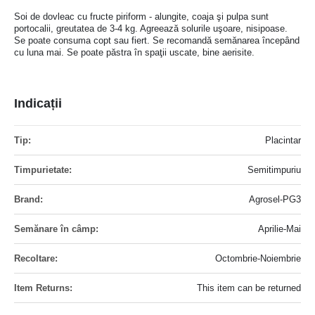
Soi de dovleac cu fructe piriform - alungite, coaja şi pulpa sunt
portocalii, greutatea de 3-4 kg. Agreează solurile uşoare, nisipoase.
Se poate consuma copt sau fiert. Se recomandă semănarea începând
cu luna mai. Se poate păstra în spaţii uscate, bine aerisite.
Indicații
Mai
Placintar
multe
informatii
Semitimpuriu
Agrosel-PG3
Aprilie-Mai
Octombrie-Noiembrie
This item can be returned