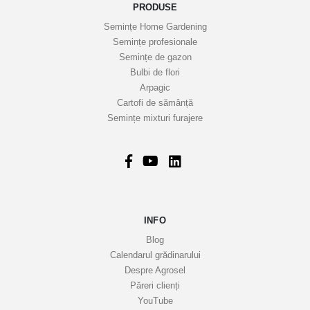
o
PRODUSE
a
Semințe Home Gardening
s
Semințe profesionale
t
Semințe de gazon
r
Bulbi de flori
Arpagic
e
Cartofi de sămânță
i
Semințe mixturi furajere
n
f
o
r
m
a
INFO
t
i
Blog
v
Calendarul grădinarului
Despre Agrosel
e
Păreri clienți
YouTube