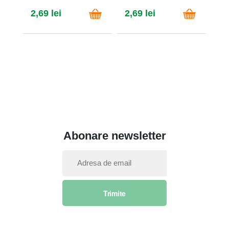
2,69 lei
2,69 lei
4,
Abonare newsletter
I
n
s
Trimite
c
r
i