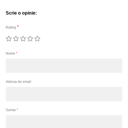
Scrie o opinie:
Rating
1
2
3
4
5
stea
stele
stele
stele
stele
Nume
Adresa de email
Sumar