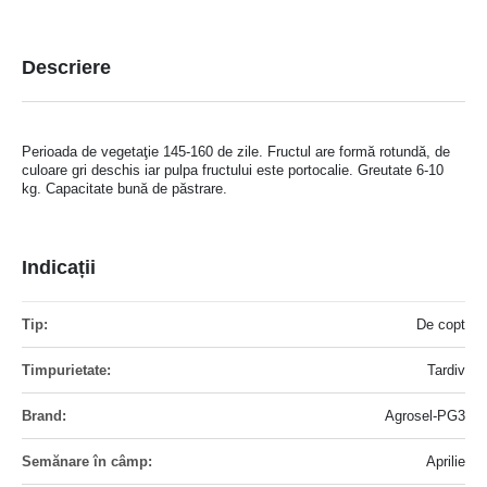
Descriere
Perioada de vegetaţie 145-160 de zile. Fructul are formă rotundă, de
culoare gri deschis iar pulpa fructului este portocalie. Greutate 6-10
kg. Capacitate bună de păstrare.
Indicații
Mai
De copt
multe
informatii
Tardiv
Agrosel-PG3
Aprilie