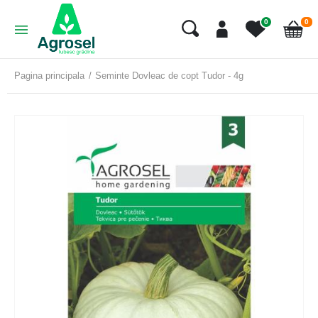
art
0
0
Cart
Pagina principala
Seminte Dovleac de copt Tudor - 4g