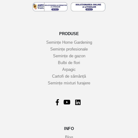
e
l
e
n
o
PRODUSE
a
Semințe Home Gardening
s
Semințe profesionale
t
Semințe de gazon
r
Bulbi de flori
Arpagic
e
Cartofi de sămânță
i
Semințe mixturi furajere
n
f
o
r
m
a
INFO
t
i
Blog