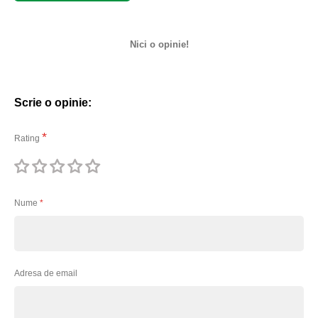
Nici o opinie!
Scrie o opinie:
Rating
1
2
3
4
5
stea
stele
stele
stele
stele
Nume
Adresa de email