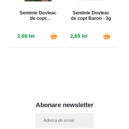
Seminte Dovleac
Seminte Dovleac
S
de copt
de copt Baron - 3g
P
Nagydobosi - 3g
2,69 lei
2,69 lei
4,
Abonare newsletter
I
n