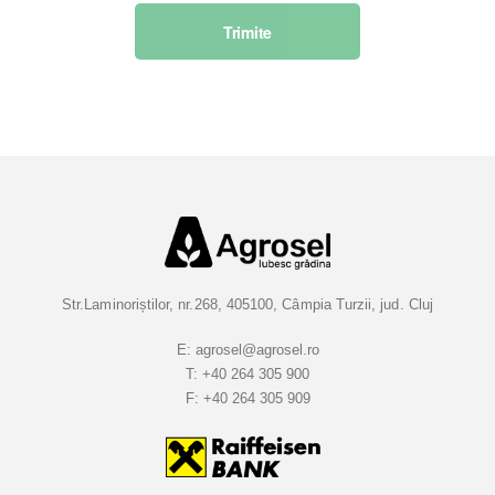
s
Trimite
c
r
i
e
t
i
-
v
a
l
a
Str.Laminoriștilor, nr.268, 405100, Câmpia Turzii, jud. Cluj
B
u
E:
agrosel@agrosel.ro
T:
+40 264 305 900
l
F:
+40 264 305 909
e
t
i
n