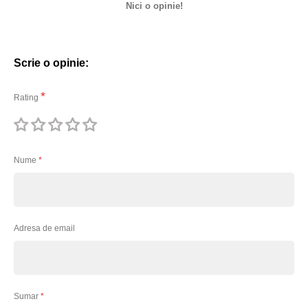
Nici o opinie!
Scrie o opinie:
Rating
1
2
3
4
5
stea
stele
stele
stele
stele
Nume
Adresa de email
Sumar