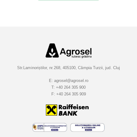
i
e
t
i
-
v
a
l
a
Str.Laminoriștilor, nr.268, 405100, Câmpia Turzii, jud. Cluj
B
u
E:
agrosel@agrosel.ro
T:
+40 264 305 900
l
F:
+40 264 305 909
e
t
i
n
e
l