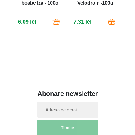
boabe Iza - 100g
Velodrom -100g
Bu
6,09 lei
7,31 lei
7,
Abonare newsletter
I
n
s
Trimite
c
r