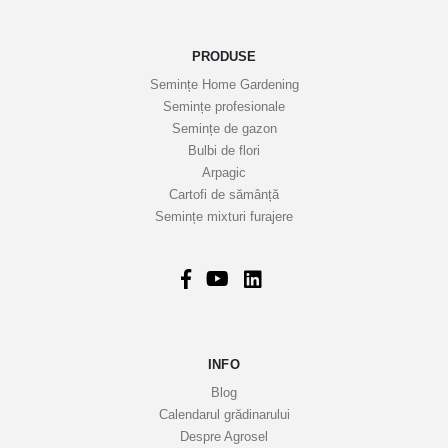
e
n
o
PRODUSE
a
Semințe Home Gardening
s
Semințe profesionale
t
Semințe de gazon
r
Bulbi de flori
Arpagic
e
Cartofi de sămânță
i
Semințe mixturi furajere
n
f
o
r
m
a
INFO
t
i
Blog
v
Calendarul grădinarului
Despre Agrosel
e