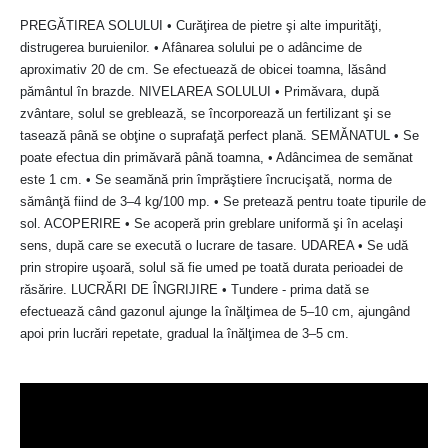
PREGĂTIREA SOLULUI • Curăţirea de pietre şi alte impurităţi,
distrugerea buruienilor. • Afânarea solului pe o adâncime de
aproximativ 20 de cm. Se efectuează de obicei toamna, lăsând
pământul în brazde. NIVELAREA SOLULUI • Primăvara, după
zvântare, solul se greblează, se încorporează un fertilizant şi se
tasează până se obţine o suprafaţă perfect plană. SEMĂNATUL • Se
poate efectua din primăvară până toamna, • Adâncimea de semănat
este 1 cm. • Se seamănă prin împrăştiere încrucişată, norma de
sămânţă fiind de 3–4 kg/100 mp. • Se pretează pentru toate tipurile de
sol. ACOPERIRE • Se acoperă prin greblare uniformă şi în acelaşi
sens, după care se execută o lucrare de tasare. UDAREA • Se udă
prin stropire uşoară, solul să fie umed pe toată durata perioadei de
răsărire. LUCRĂRI DE ÎNGRIJIRE • Tundere - prima dată se
efectuează când gazonul ajunge la înălţimea de 5–10 cm, ajungând
apoi prin lucrări repetate, gradual la înălţimea de 3–5 cm.