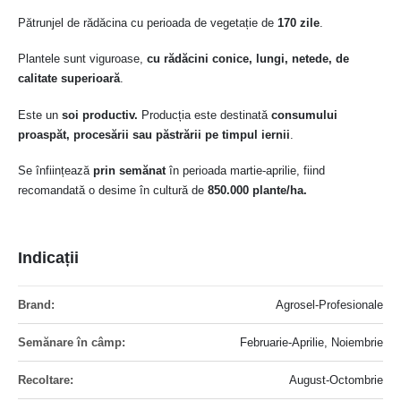
Pătrunjel de rădăcina cu perioada de vegetație de
170 zile
.
Plantele sunt viguroase,
cu rădăcini conice, lungi, netede, de
calitate superioară
.
Este un
soi productiv.
Producția este destinată
consumului
proaspăt, procesării sau păstrării pe timpul iernii
.
Se înființează
prin semănat
în perioada martie-aprilie, fiind
recomandată o desime în cultură de
850.000 plante/ha.
Indicații
Mai
Agrosel-Profesionale
multe
informatii
Februarie-Aprilie, Noiembrie
August-Octombrie