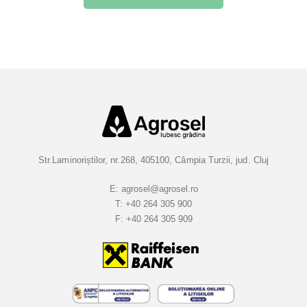
r
i
e
t
i
-
v
a
l
a
Str.Laminoriștilor, nr.268, 405100, Câmpia Turzii, jud. Cluj
B
u
E:
agrosel@agrosel.ro
T:
+40 264 305 900
l
F:
+40 264 305 909
e
t
i
n
e
l