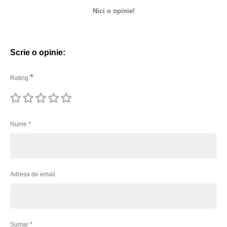
Nici o opinie!
Scrie o opinie:
Rating
1
2
3
4
5
stea
stele
stele
stele
stele
Nume
Adresa de email
Sumar