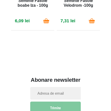
Seminte Fasole
Seminte Fasole
S
boabe Iza - 100g
Velodrom -100g
Bu
6,09 lei
7,31 lei
7,
Abonare newsletter
I
n
s
Trimite
c