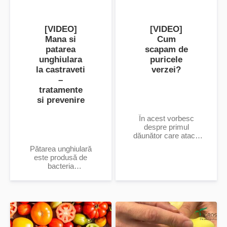
[VIDEO]
[VIDEO]
Mana si
Cum
patarea
scapam de
unghiulara
puricele
la castraveti
verzei?
–
tratamente
si prevenire
În acest vorbesc
despre primul
dăunător care atacă
cultura de varză încă
Pătarea unghiulară
din faza de răsad, mai
este produsă de
precis despre purecele
bacteria
negru...
Pseudomonas
syringae. Atacul se
manifestă pe toate
organele aeriene ale
plantelor...