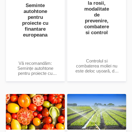
la rosii,
Seminte
modalitate
autohtone
de
pentru
prevenire,
proiecte cu
combatere
finantare
si control
europeana
Controlul si
Vă recomandăm:
combaterea moliei nu
Semințe autohtone
este deloc ușoară, dar
pentru proiecte cu
nu este imposibilă!!!
finanțare europeană.
Ce trebuie să facem
Submăsura 6.1 –
dacă anul trecut am
Sprijin pentru
avut...
instalarea...