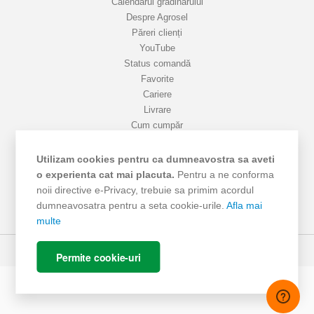
Calendarul grădinarului
Despre Agrosel
Păreri clienți
YouTube
Status comandă
Favorite
Cariere
Livrare
Cum cumpăr
Termeni si Condiții
Protecția datelor
Utilizam cookies pentru ca dumneavostra sa aveti
ANPC - SAL
o experienta cat mai placuta.
Pentru a ne conforma
ANPC
noii directive e-Privacy, trebuie sa primim acordul
SOL
dumneavosatra pentru a seta cookie-urile.
Afla mai
multe
© Agrosel, 2026. Toate drepturile rezervate.
Permite cookie-uri