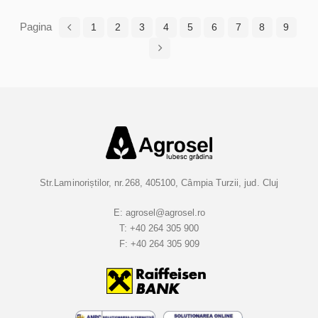
frunzelor...
pereții celulari...
Pagina
1
2
3
4
5
6
7
8
9
Str.Laminoriștilor, nr.268, 405100, Câmpia Turzii, jud. Cluj
E:
agrosel@agrosel.ro
T:
+40 264 305 900
F:
+40 264 305 909