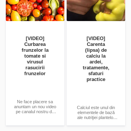
[VIDEO]
[VIDEO]
Curbarea
Carenta
frunzelor la
(lipsa) de
tomate si
calciu la
virusul
ardei,
rasucirii
tratamente,
frunzelor
sfaturi
practice
Ne face placere sa
anuntam un nou video
Calciul este unul din
pe canalul nostru de
elementele de bază
YouTube: Curbarea
ale nutriţiei plantelor
frunzelor la tomate și
care ajută la circulația
virusul răsucirii
apei și a sărurilor prin