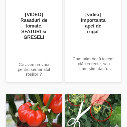
[VIDEO]
[video]
Rasaduri de
Importanta
tomate,
apei de
SFATURI si
irigat
GRESELI
Cum știm dacă facem
udări corecte, sau
Ce avem nevoie
cum știm dacă
pentru semănatul
puritatea apei este
roșiilor ?
optimă pentru culturile
proprii? Care ar fi
dezavantajele...