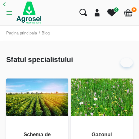
art
0
0
Cart
Pagina principala
Blog
Sfatul specialistului
Schema de
Gazonul