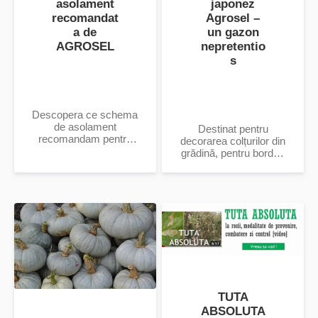
asolament
japonez
recomandat
Agrosel –
a de
un gazon
AGROSEL
nepretentio
s
Descopera ce schema
de asolament
Destinat pentru
recomandam pentru
decorarea colțurilor din
culturile tare.
grădină, pentru borduri
și insule înflorite,
pentru cei care doresc
înființarea unei pajiști...
TUTA
ABSOLUTA