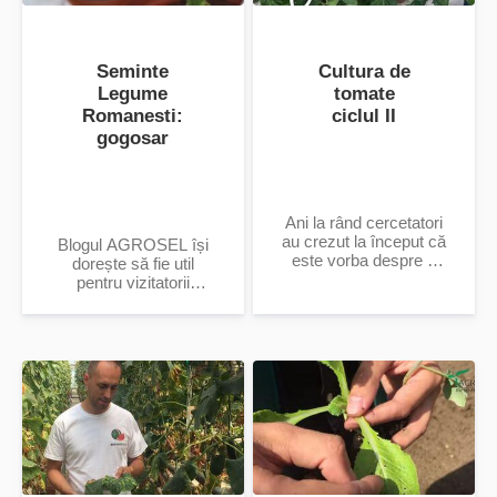
Seminte
Cultura de
Legume
tomate
Romanesti:
ciclul II
gogosar
Ani la rând cercetatori
au crezut la început că
Blogul AGROSEL își
este vorba despre o
dorește să fie util
mutație în urma
pentru vizitatorii
modificării genelor.
siteului și venim cu o
După mai multe
provocare: dacă ai
evaluări...
sugestii de articole ne
poți...