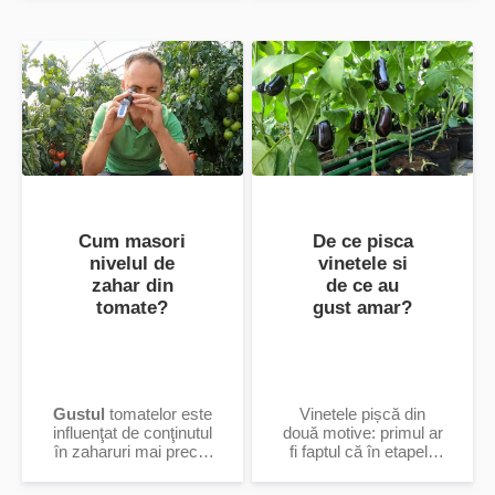
seminte ...
Cum masori
De ce pisca
nivelul de
vinetele si
zahar din
de ce au
tomate?
gust amar?
Gustul
tomatelor este
Vinetele pișcă din
influenţat de conţinutul
două motive: primul ar
în zaharuri mai precis
fi faptul că în etapele
(glucoză şi fructoză) şi
de dezvoltare a plantei
aciditate (acid citric şi
nu se administrează