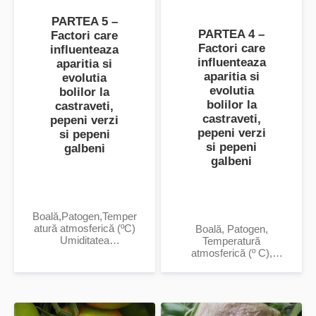
PARTEA 5 –
PARTEA 4 –
Factori care
Factori care
influenteaza
influenteaza
aparitia si
aparitia si
evolutia
evolutia
bolilor la
bolilor la
castraveti,
castraveti,
pepeni verzi
pepeni verzi
si pepeni
si pepeni
galbeni
galbeni
Boală,Patogen,Temper
atură atmosferică (ºC)
Boală, Patogen,
Umiditatea
Temperatură
atmosferică (%) si Alți
atmosferică (º C),
factori favorizanți
Umiditatea
atmosferică (%) si alți
factori favorizanți