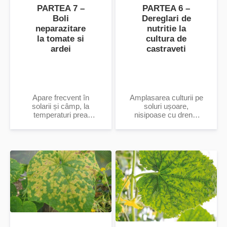
PARTEA 7 –
PARTEA 6 –
Boli
Dereglari de
neparazitare
nutritie la
la tomate si
cultura de
ardei
castraveti
Apare frecvent în
Amplasarea culturii pe
solarii și câmp, la
soluri ușoare,
temperaturi prea
nisipoase cu drenaj
scăzute în timpul
foarte bun atunci când
înfloritului, umiditate
nu se corelează
atmosferică prea
regimul de udare cu
ridicată sau prea
dozările de fertilizare.
uscată; sol foarte rece,
carență de fosfor,
exces de azot,
perioade diurne foarte
scurte și puțină
lumină.