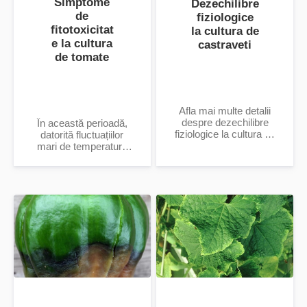
Simptome
Dezechilibre
de
fiziologice
fitotoxicitat
la cultura de
e la cultura
castraveti
de tomate
Afla mai multe detalii
despre dezechilibre
În această perioadă,
fiziologice la cultura de
datorită fluctuațiilor
castraveți.
mari de temperatură
zi-noapte, din cauza
stresului hidric, termic,
precum a diferiților
factori exteri și interni
trebuie acordată o
deosebită atenție
aplicării a produselor
pentru protecția
plantelor.