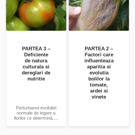
PARTEA 3 –
PARTEA 2 –
Deficiente
Factori care
de natura
influenteaza
culturala si
aparitia si
dereglari de
evolutia
nutritie
bolilor la
tomate,
ardei si
vinete
Perturbarea evoluției
normale de legare a
florilor ce determină, la
prima inflorescență,
fructe mai mult sau
mai puțin deformate.