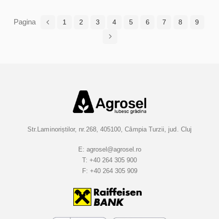
malic).
doze optime de apă.
Pagina
1
2
3
4
5
6
7
8
9
Str.Laminoriștilor, nr.268, 405100, Câmpia Turzii, jud. Cluj
E:
agrosel@agrosel.ro
T:
+40 264 305 900
F:
+40 264 305 909