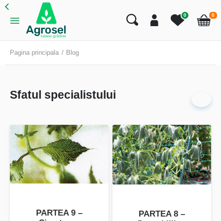
art
0
0
Cart
Pagina principala
Blog
Sfatul specialistului
PARTEA 9 –
PARTEA 8 –