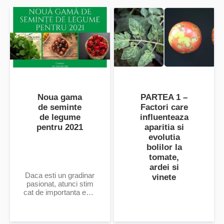
Noua gama
PARTEA 1 –
de seminte
Factori care
de legume
influenteaza
pentru 2021
aparitia si
evolutia
bolilor la
tomate,
ardei si
Daca esti un gradinar
vinete
pasionat, atunci stim
cat de importanta este
parcela ta de legume.
In fiecare an iti
aducem noi soiuri de